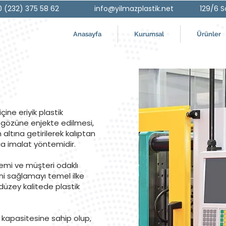
0 (232) 375 58 62
info@yilmazplastik.net
129/6 S
Anasayfa
Kurumsal
Ürünler
çine eriyik plastik
p gözüne enjekte edilmesi,
 altına getirilerek kalıptan
ça imalat yöntemidir.
temi ve müşteri odaklı
i sağlamayı temel ilke
düzey kalitede plastik
kapasitesine sahip olup,