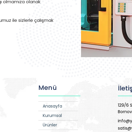
ağı olmamıza olanak
umuz ile sizlerle çalışmak
Menü
İlet
129/6 S
Anasayfa
Bornov
Kurumsal
info@y
Ürünler
satis@